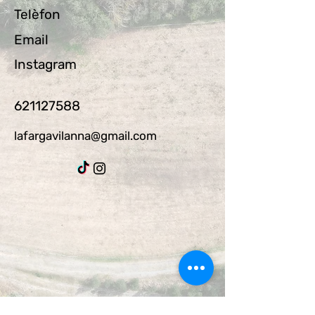
Telèfon
Email
Instagram
621127588
lafargavilanna@gmail.com